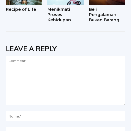
Recipe of Life
Menikmati
Beli
Proses
Pengalaman,
Kehidupan
Bukan Barang
LEAVE A REPLY
Comment:
Na
Ema