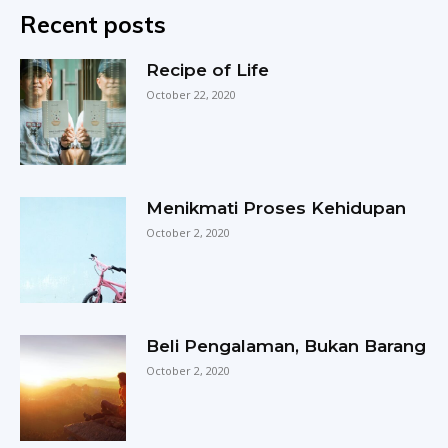
Recent posts
Recipe of Life
October 22, 2020
Menikmati Proses Kehidupan
October 2, 2020
Beli Pengalaman, Bukan Barang
October 2, 2020