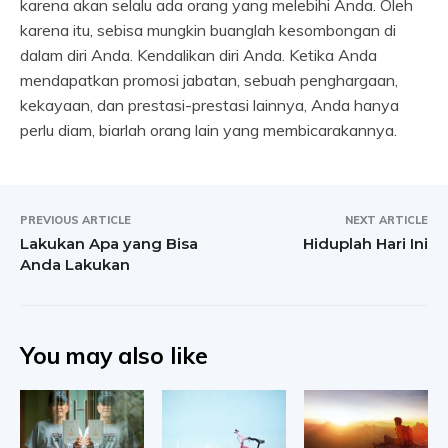
karena akan selalu ada orang yang melebihi Anda. Oleh
karena itu, sebisa mungkin buanglah kesombongan di
dalam diri Anda. Kendalikan diri Anda. Ketika Anda
mendapatkan promosi jabatan, sebuah penghargaan,
kekayaan, dan prestasi-prestasi lainnya, Anda hanya
perlu diam, biarlah orang lain yang membicarakannya.
PREVIOUS ARTICLE
NEXT ARTICLE
Lakukan Apa yang Bisa
Hiduplah Hari Ini
Anda Lakukan
You may also like