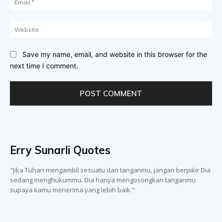
Web
Save my name, email, and website in this browser for the
next time I comment.
Erry Sunarli Quotes
"Jika Tuhan mengambil sesuatu dari tanganmu, jangan berpikir Dia
sedang menghukummu. Dia hanya mengosongkan tanganmu
supaya kamu menerima yang lebih baik."