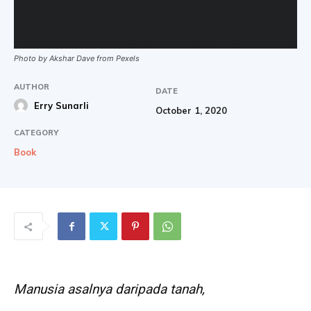
Photo by Akshar Dave from Pexels
AUTHOR
DATE
Erry Sunarli
October 1, 2020
CATEGORY
Book
Manusia asalnya daripada tanah,